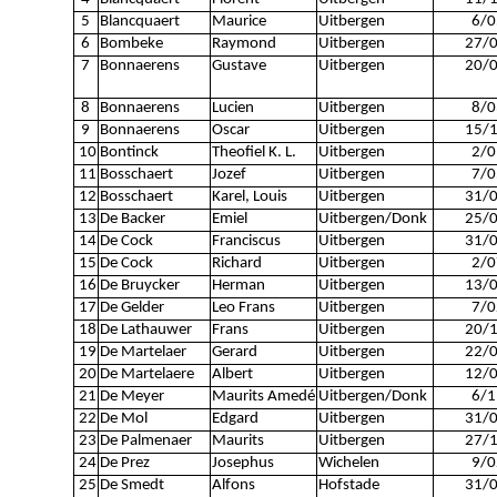
5
Blancquaert
Maurice
Uitbergen
6/0
6
Bombeke
Raymond
Uitbergen
27/
7
Bonnaerens
Gustave
Uitbergen
20/
8
Bonnaerens
Lucien
Uitbergen
8/0
9
Bonnaerens
Oscar
Uitbergen
15/
10
Bontinck
Theofiel K. L.
Uitbergen
2/0
11
Bosschaert
Jozef
Uitbergen
7/0
12
Bosschaert
Karel, Louis
Uitbergen
31/
13
De Backer
Emiel
Uitbergen/Donk
25/
14
De Cock
Franciscus
Uitbergen
31/
15
De Cock
Richard
Uitbergen
2/0
16
De Bruycker
Herman
Uitbergen
13/
17
De Gelder
Leo Frans
Uitbergen
7/0
18
De Lathauwer
Frans
Uitbergen
20/
19
De Martelaer
Gerard
Uitbergen
22/
20
De Martelaere
Albert
Uitbergen
12/
21
De Meyer
Maurits Amedé
Uitbergen/Donk
6/1
22
De Mol
Edgard
Uitbergen
31/
23
De Palmenaer
Maurits
Uitbergen
27/
24
De Prez
Josephus
Wichelen
9/0
25
De Smedt
Alfons
Hofstade
31/