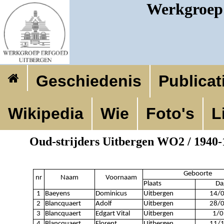
Werkgroep 
Geschiedenis
Publicat
Wikipedia
Wie
Foto's
L
Oud-strijders Uitbergen WO2 / 1940-
Geboorte
nr
Naam
Voornaam
Plaats
Da
1
Baeyens
Dominicus
Uitbergen
14/
2
Blancquaert
Adolf
Uitbergen
28/
3
Blancquaert
Edgart Vital
Uitbergen
1/0
4
Blancquaert
Florent
Uitbergen
11/