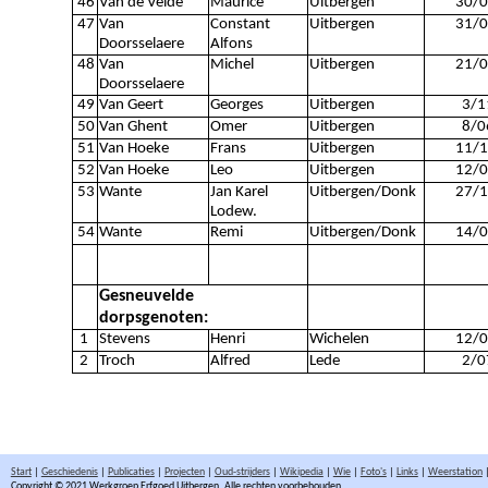
46
Van de Velde
Maurice
Uitbergen
30/0
47
Van
Constant
Uitbergen
31/0
Doorsselaere
Alfons
48
Van
Michel
Uitbergen
21/0
Doorsselaere
49
Van Geert
Georges
Uitbergen
3/1
50
Van Ghent
Omer
Uitbergen
8/0
51
Van Hoeke
Frans
Uitbergen
11/1
52
Van Hoeke
Leo
Uitbergen
12/0
53
Wante
Jan Karel
Uitbergen/Donk
27/1
Lodew.
54
Wante
Remi
Uitbergen/Donk
14/0
Gesneuvelde
dorpsgenoten:
1
Stevens
Henri
Wichelen
12/0
2
Troch
Alfred
Lede
2/0
Start
|
Geschiedenis
|
Publicaties
|
Projecten
|
Oud-strijders
|
Wikipedia
|
Wie
|
Foto's
|
Links
|
Weerstation
Copyright © 2021 Werkgroep Erfgoed Uitbergen. Alle rechten voorbehouden.