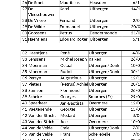
26
De Smet
Mauritsius
Heusden
6/1
27
De
Karel
Uitbergen
14/
Vleeschouwer
28
De Vriese
Fernand
Uitbergen
2/0
29
De Wilde
Emmanuel
Uitbergen
20/
30
Goossens
Petrus
Dendermonde
21/
31
Haentjens
Edouard Roger
Uitbergen
5/1
32
Haentjens
René
Uitbergen
4/0
33
Lenssens
Michel Joseph
Kalken
26/0
34
Moerman
Octaaf
Uitbergen/Donk
10/0
35
Moerman
Rudolf
Uitbergen/Donk
30/1
36
Persyn
Augustinus
Uitbergen
12/1
37
Pieters
(Petrus) Achiel
Uitbergen
20/1
38
Samson
Florimond
Uitbergen
26/0
39
Scheire
Georges
Smarbes (Fr)
29/0
40
Spaerkeer
Overmere
12/0
Jan‐Baptista
41
Vaegenende
Georges
Uitbergen
15/0
42
Van der Stricht
Medard
Uitbergen
8/0
43
Van der Stricht
Jules
Overmere
10/0
44
Van de Velde
Emiel
Uitbergen/Donk
7/0
45
Van de Velde
Frans
Schellebelle
9/0